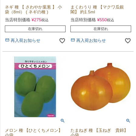
ネギ 種 【 さわやか葉葱 】 小
まくわうり 種 【マクワ瓜銀
袋（8ml） ( ネギの種 )
閣】 約1.5ml
当店特別価格
¥
275
当店特別価格
¥
550
税込
税込
在庫切れ
在庫切れ
再入荷お知らせ
再入荷お知らせ
メロン 種 【ひとくちメロン】
たまねぎ 種 【玉ねぎ 貴錦】
小袋
小袋