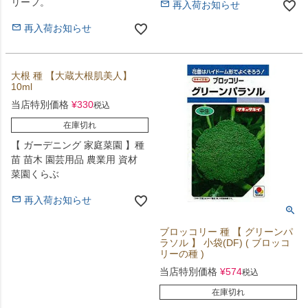
リーフ。
再入荷お知らせ
再入荷お知らせ
大根 種 【大蔵大根肌美人】
10ml
当店特別価格
¥
330
税込
在庫切れ
【 ガーデニング 家庭菜園 】種
苗 苗木 園芸用品 農業用 資材
菜園くらぶ
再入荷お知らせ
ブロッコリー 種 【 グリーンパ
ラソル 】 小袋(DF) ( ブロッコ
リーの種 )
当店特別価格
¥
574
税込
在庫切れ