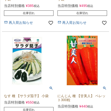
当店特別価格
¥
385
当店特別価格
¥
495
税込
税込
在庫切れ
在庫切れ
再入荷お知らせ
再入荷お知らせ
なす 種 【サラダ茄子】 小袋
にんじん 種 【甘美人】 ペレッ
ト300粒
当店特別価格
¥
550
税込
当店特別価格
¥
440
税込
在庫切れ