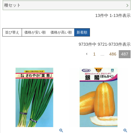
種セット
13
件中
1
-
13
件表示
並び替え
価格が安い順
価格が高い順
新着順
9733
件中
9721
-
9733
件表示
1
…
486
487