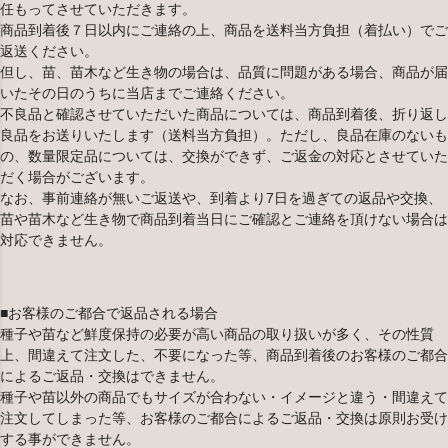
任もってさせていただきます。
商品到着後７日以内にご連絡の上、商品を送料当方負担（着払い）でご
返送ください。
但し、苗、苗木など生き物の場合は、品質に問題がある場合、商品が届
いたその日のうちに当店までご連絡ください。
不良品と確認させていただいた商品については、商品到着後、折り返し
良品をお送りいたします（送料当方負担）。ただし、良品在庫のないも
の、数量限定品については、交換ができず、ご返金の対応とさせていた
だく場合がございます。
なお、事前連絡が無いご返送や、到着より7日を過ぎての返品や交換、
苗や苗木など生き物で商品到着当日にご確認とご連絡を頂けない場合は
対応できません。
■お客様のご都合で返品される場合
種子や苗など鮮度保持の必要が高い商品の取り扱いが多く、その性質
上、間違えて注文した、不要になった等、商品到着後のお客様のご都合
によるご返品・交換はできません。
種子や苗以外の商品でもサイズが合わない・イメージと違う・間違えて
注文してしまった等、お客様のご都合によるご返品・交換は原則お受け
する事ができません。