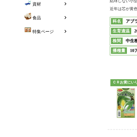
資材
食品
特集ページ