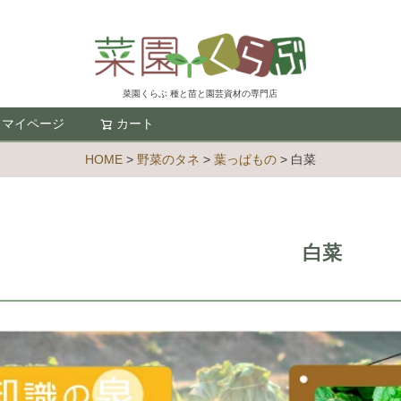
菜園くらぶ 種と苗と園芸資材の専門店
マイページ
カート
検索
HOME
野菜のタネ
葉っぱもの
白菜
白菜