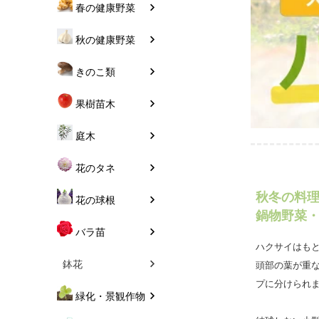
春の健康野菜
秋の健康野菜
きのこ類
果樹苗木
庭木
花のタネ
花の球根
バラ苗
鉢花
緑化・景観作物