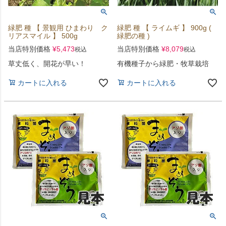
緑肥 種 【 景観用 ひまわり ク
緑肥 種 【 ライムギ 】 900g (
リアスマイル 】 500g
緑肥の種 )
当店特別価格
¥
5,473
当店特別価格
¥
8,079
税込
税込
草丈低く、開花が早い！
有機種子から緑肥・牧草栽培
カートに入れる
カートに入れる