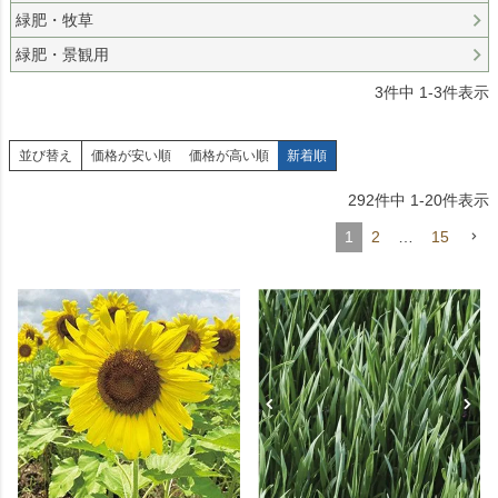
緑肥・牧草
緑肥・景観用
3
件中
1
-
3
件表示
並び替え
価格が安い順
価格が高い順
新着順
292
件中
1
-
20
件表示
1
2
…
15