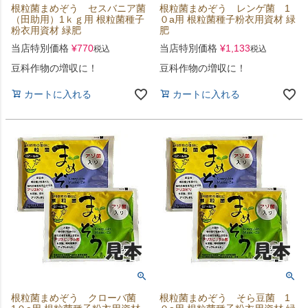
根粒菌まめぞう セスバニア菌
根粒菌まめぞう レンゲ菌 1
（田助用）1ｋｇ用 根粒菌種子
０a用 根粒菌種子粉衣用資材 緑
粉衣用資材 緑肥
肥
当店特別価格
¥
770
当店特別価格
¥
1,133
税込
税込
豆科作物の増収に！
豆科作物の増収に！
カートに入れる
カートに入れる
根粒菌まめぞう クローバ菌
根粒菌まめぞう そら豆菌 1