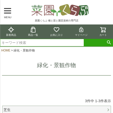
MENU
菜園くらぶ 種と苗と園芸資材の専門店
新着商品
商品一覧
お気に入り
マイページ
カート
HOME
緑化・景観作物
緑化・景観作物
3
件中
1
-
3
件表示
芝生