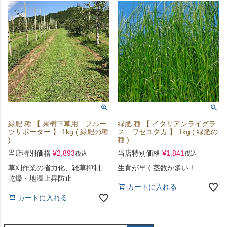
緑肥 種 【 果樹下草用 フルー
緑肥 種 【 イタリアンライグラ
ツサポーター 】 1kg ( 緑肥の種
ス ワセユタカ 】 1kg ( 緑肥の
)
種 )
当店特別価格
¥
2,893
当店特別価格
¥
1,841
税込
税込
草刈作業の省力化、雑草抑制、
生育が早く茎数が多い！
乾燥・地温上昇防止
カートに入れる
カートに入れる