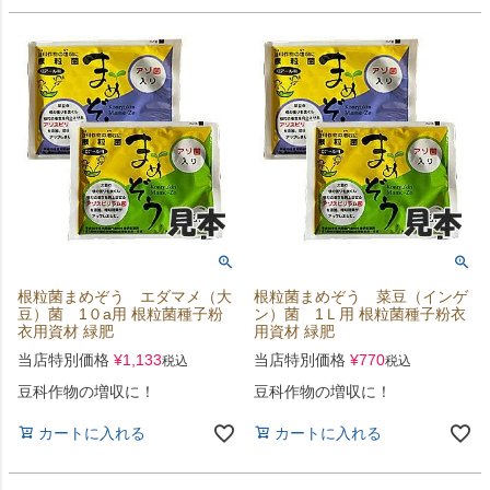
根粒菌まめぞう エダマメ（大
根粒菌まめぞう 菜豆（インゲ
豆）菌 1０a用 根粒菌種子粉
ン）菌 1Ｌ用 根粒菌種子粉衣
衣用資材 緑肥
用資材 緑肥
当店特別価格
¥
1,133
当店特別価格
¥
770
税込
税込
豆科作物の増収に！
豆科作物の増収に！
カートに入れる
カートに入れる