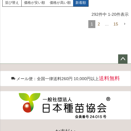
並び替え
価格が安い順
価格が高い順
新着順
292
件中
1
-
20
件表示
1
2
…
15
ペー
ジト
送料無料
メール便：全国一律送料260円 10,000円以上
ップ
へ