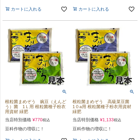
カートに入れる
カートに入れる
根粒菌まめぞう 豌豆（えんど
根粒菌まめぞう 高級菜豆菌
う）菌 1Ｌ用 根粒菌種子粉衣
1０a用 根粒菌種子粉衣用資材
用資材 緑肥
緑肥
当店特別価格
¥
770
当店特別価格
¥
1,133
税込
税込
豆科作物の増収に！
豆科作物の増収に！