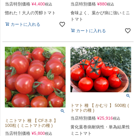
当店特別価格
¥
4,400
当店特別価格
¥
880
税込
税込
惚れた！大人の芳醇トマト
食味よく、葉かび病に強いミニ
トマト
カートに入れる
カートに入れる
トマト 種 【 かむり 】 500粒 (
トマトの種 )
当店特別価格
¥
25,916
税込
ミニトマト 種 【 CFネネ 】
100粒 ( ミニトマトの種 )
黄化葉巻病耐病性・単為結果性
当店特別価格
¥
5,800
ミニトマト
税込