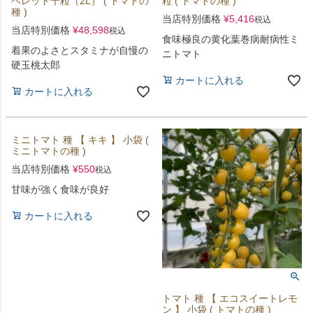
ペレット千粒（2L） ( トマトの
粒 ( トマトの種 )
種 )
当店特別価格
¥
5,416
税込
当店特別価格
¥
48,598
税込
食味極良の黄化葉巻病耐病性ミ
着果のよさとスタミナが自慢の
ニトマト
硬玉桃太郎
カートに入れる
カートに入れる
ミニトマト 種 【 キキ 】 小袋 (
ミニトマトの種 )
当店特別価格
¥
550
税込
甘味が強く食味が良好
カートに入れる
トマト 種 【 エコスイートレモ
ン 】 小袋 ( トマトの種 )