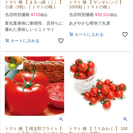
トマト 種 【 まるっ娘（こ） 】
トマト 種 【 サンオレンジ 】
小袋（9粒） ( トマトの種 )
1000粒 ( トマトの種 )
当店特別価格
¥
715
当店特別価格
¥
32,511
税込
税込
黄化葉巻病に耐病性、店持ちに
あざやかな橙色で丸形
優れた美味しいミニトマト
カートに入れる
カートに入れる
トマト 種 【 桃太郎ブライト 】
トマト 種 【 ＴＹみわく 】 100