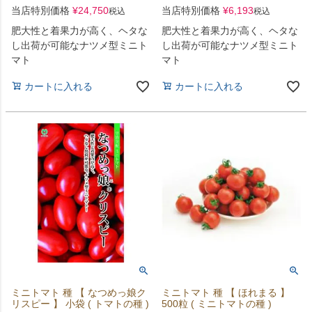
当店特別価格
¥
24,750
当店特別価格
¥
6,193
税込
税込
肥大性と着果力が高く、ヘタな
肥大性と着果力が高く、ヘタな
し出荷が可能なナツメ型ミニト
し出荷が可能なナツメ型ミニト
マト
マト
カートに入れる
カートに入れる
ミニトマト 種 【 なつめっ娘ク
ミニトマト 種 【 ほれまる 】
リスピー 】 小袋 ( トマトの種 )
500粒 ( ミニトマトの種 )