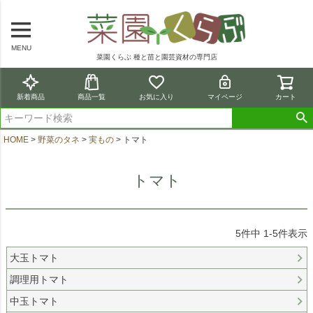
MENU
菜園くらぶ 種と苗と園芸資材の専門店
新着商品
商品一覧
お気に入り
マイページ
カート
HOME
野菜のタネ
実もの
トマト
トマト
5
件中
1
-
5
件表示
大玉トマト
調理用トマト
中玉トマト