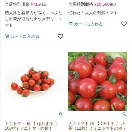
当店特別価格
¥
715
当店特別価格
¥
19,580
税込
税込
肥大性と着果力が高く、ヘタな
惚れた！大人の芳醇トマト
し出荷が可能なナツメ型ミニト
カートに入れる
マト
カートに入れる
ミニトマト 種 【 ほれまる 】
ミニトマト 種 【 CFネネ 】 小
100粒 ( ミニトマトの種 )
袋（12粒） ( ミニトマトの種 )