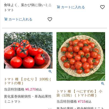
食味よく、葉かび病に強いミニ
カートに入れる
トマト
カートに入れる
トマト 種 【 かむり 】 100粒 (
トマトの種 )
当店特別価格
¥
6,270
税込
トマト 種 【 べにすずめ 】 小
袋（12粒） ( トマトの種 )
黄化葉巻病耐病性・単為結果性
ミニトマト
当店特別価格
¥
715
税込
単為結果性・複合耐病性ミニト