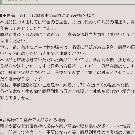
■不良品、もしくは輸送中の事故による破損の場合
不良品につきましては代金のご返金、または代わりの商品の発送を、責
任もってさせていただきます。
商品到着後７日以内にご連絡の上、商品を送料当方負担（着払い）でご
返送ください。
但し、苗、苗木など生き物の場合は、品質に問題がある場合、商品が届
いたその日のうちに当店までご連絡ください。
不良品と確認させていただいた商品については、商品到着後、折り返し
良品をお送りいたします（送料当方負担）。ただし、良品在庫のないも
の、数量限定品については、交換ができず、ご返金の対応とさせていた
だく場合がございます。
なお、事前連絡が無いご返送や、到着より7日を過ぎての返品や交換、
苗や苗木など生き物で商品到着当日にご確認とご連絡を頂けない場合は
対応できません。
■お客様のご都合で返品される場合
種子や苗など鮮度保持の必要が高い商品の取り扱いが多く、その性質
上、間違えて注文した、不要になった等、商品到着後のお客様のご都合