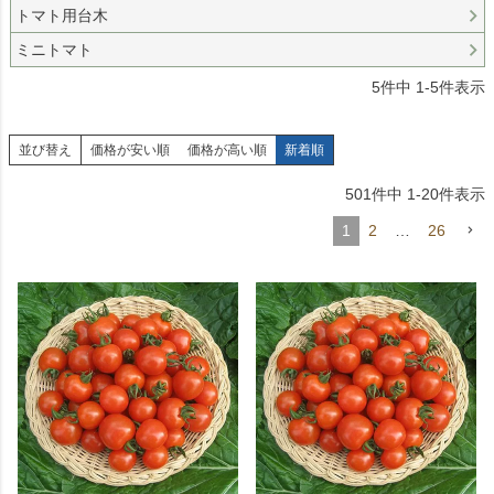
トマト用台木
ミニトマト
5
件中
1
-
5
件表示
並び替え
価格が安い順
価格が高い順
新着順
501
件中
1
-
20
件表示
1
2
…
26