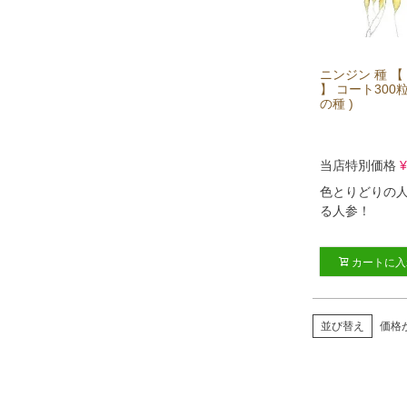
ニンジン 種 【
】 コート300粒
の種 )
当店特別価格
¥
色とりどりの
る人参！
カートに入
並び替え
価格