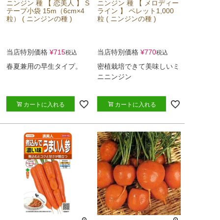
ニンジン 種 【 恋美人 】 S
ニンジン 種 【 メロディー
テープ小袋 15m（6cm×4
ライン 】 ペレット1,000
粒） ( ニンジンの種 )
粒 ( ニンジンの種 )
当店特別価格
¥
715
当店特別価格
¥
770
税込
税込
春夏兼用の早生タイプ。
密植栽培できて美味しいミ
ニニンジン
カートに入れる
カートに入れる