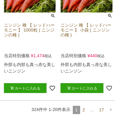
ニンジン 種 【 レッドハー
ニンジン 種 【 レッドハー
モニー 】 1000粒 ( ニンジ
モニー 】 小袋 ( ニンジン
ンの種 )
の種 )
当店特別価格
¥
1,474
当店特別価格
¥
440
税込
税込
外部も内部も真っ赤な美し
外部も内部も真っ赤な美し
いニンジン
いニンジン
カートに入れる
カートに入れる
324
件中
1
-
20
件表示
1
2
…
17