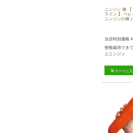
ニンジン 種 【
ライン 】 ペレ
ニンジンの種 )
当店特別価格
¥
密植栽培でき
ニニンジン
カートに入