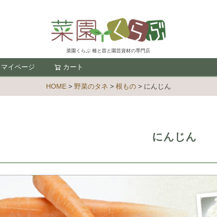
菜園くらぶ 種と苗と園芸資材の専門店
マイページ
カート
検索
HOME
野菜のタネ
根もの
にんじん
にんじん