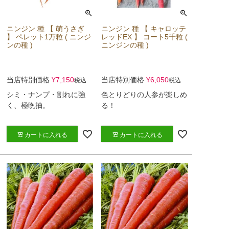
ニンジン 種 【 萌うさぎ
ニンジン 種 【 キャロッテ
】 ペレット1万粒 ( ニンジ
レッドEX 】 コート5千粒 (
ンの種 )
ニンジンの種 )
当店特別価格
¥
7,150
当店特別価格
¥
6,050
税込
税込
シミ・ナンプ・割れに強
色とりどりの人参が楽しめ
く、極晩抽。
る！
カートに入れる
カートに入れる