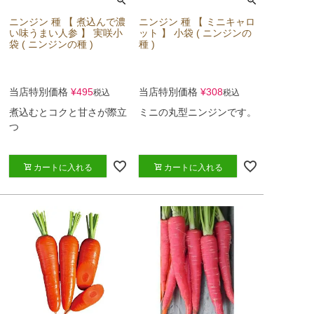
ニンジン 種 【 煮込んで濃
ニンジン 種 【 ミニキャロ
い味うまい人参 】 実咲小
ット 】 小袋 ( ニンジンの
袋 ( ニンジンの種 )
種 )
当店特別価格
¥
495
当店特別価格
¥
308
税込
税込
煮込むとコクと甘さが際立
ミニの丸型ニンジンです。
つ
カートに入れる
カートに入れる