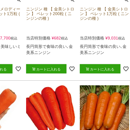
 メロディー
ニンジン 種 【 金美シトロ
ニンジン 種 【 金美シトロ
ット1万粒 (
ン 】 ペレット200粒 ( ニ
ン 】 ペレット1万粒 ( ニン
ンジンの種 )
ジンの種 )
7,700
当店特別価格
¥
682
当店特別価格
¥
9,031
税込
税込
税込
て美味しいミ
長円筒形で食味の良い､金
長円筒形で食味の良い､金
美系ニンジン
美系ニンジン
れる
カートに入れる
カートに入れる