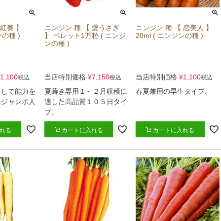
 紅奏 】
ニンジン 種 【 愛うさぎ
ニンジン 種 【 恋美人 】
ンの種 )
】 ペレット1万粒 ( ニンジ
20ml ( ニンジンの種 )
ンの種 )
1,100
当店特別価格
¥
7,150
当店特別価格
¥
1,100
税込
税込
税込
として能力を
夏蒔き専用１～２月収穫に
春夏兼用の早生タイプ。
味ジャンボ人
適した高品質１０５日タイ
プ。
れる
カートに入れる
カートに入れる