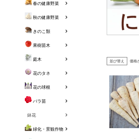
春の健康野菜
秋の健康野菜
きのこ類
果樹苗木
庭木
並び替え
価格
花のタネ
花の球根
バラ苗
鉢花
緑化・景観作物