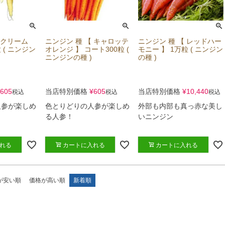
 クリーム
ニンジン 種 【 キャロッテ
ニンジン 種 【 レッドハー
 ( ニンジン
オレンジ 】 コート300粒 (
モニー 】 1万粒 ( ニンジン
ニンジンの種 )
の種 )
605
当店特別価格
¥
605
当店特別価格
¥
10,440
税込
税込
税込
人参が楽しめ
色とりどりの人参が楽しめ
外部も内部も真っ赤な美し
る人参！
いニンジン
れる
カートに入れる
カートに入れる
が安い順
価格が高い順
新着順