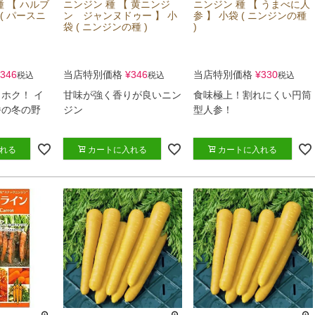
 【 ハルブ
ニンジン 種 【 黄ニンジ
ニンジン 種 【 うまべに人
 ( パースニ
ン ジャンヌドゥー 】 小
参 】 小袋 ( ニンジンの種
袋 ( ニンジンの種 )
)
346
当店特別価格
¥
346
当店特別価格
¥
330
税込
税込
税込
ホク！ イ
甘味が強く香りが良いニン
食味極上！割れにくい円筒
番の冬の野
ジン
型人参！
れる
カートに入れる
カートに入れる