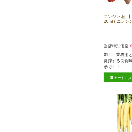
ニンジン 種 【
20ml ( ニンジ
当店特別価格
¥
加工・業務用
発揮する良食
参です！
カートに入