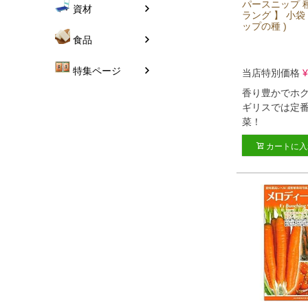
パースニップ 種
資材
ラング 】 小袋
ップの種 )
食品
特集ページ
当店特別価格
¥
香り豊かでホク
ギリスでは定
菜！
カートに入