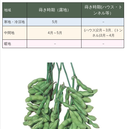
蒔き時期(ハウス・ト
蒔き時期（露地）
地域
ンネル等）
寒地・冷涼地
5月
－
(ハウス)2月～3月、(トン
中間地
4月～5月
ネル)3月～4月
暖地
－
－