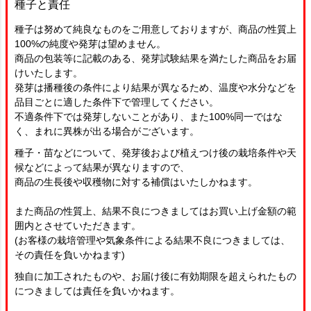
種子と責任
種子は努めて純良なものをご用意しておりますが、商品の性質上
100%の純度や発芽は望めません。
商品の包装等に記載のある、発芽試験結果を満たした商品をお届
けいたします。
発芽は播種後の条件により結果が異なるため、温度や水分などを
品目ごとに適した条件下で管理してください。
不適条件下では発芽しないことがあり、また100%同一ではな
く、まれに異株が出る場合がございます。
種子・苗などについて、発芽後および植えつけ後の栽培条件や天
候などによって結果が異なりますので、
商品の生長後や収穫物に対する補償はいたしかねます。
また商品の性質上、結果不良につきましてはお買い上げ金額の範
囲内とさせていただきます。
(お客様の栽培管理や気象条件による結果不良につきましては、
その責任を負いかねます)
独自に加工されたものや、お届け後に有効期限を超えられたもの
につきましては責任を負いかねます。