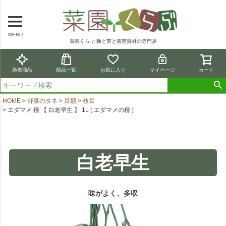
MENU
菜園くらぶ 種と苗と園芸資材の専門店
新着商品
商品一覧
お気に入り
マイページ
カート
HOME
野菜のタネ
豆類
枝豆
エダマメ 種 【 白老早生 】 1L ( エダマメの種 )
白老早生
味がよく、多収