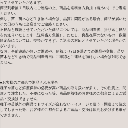
ってさせていただきます。
商品到着後７日以内にご連絡の上、商品を送料当方負担（着払い）でご返送
ください。
但し、苗、苗木など生き物の場合は、品質に問題がある場合、商品が届いた
その日のうちに当店までご連絡ください。
不良品と確認させていただいた商品については、商品到着後、折り返し良品
をお送りいたします（送料当方負担）。ただし、良品在庫のないもの、数量
限定品については、交換ができず、ご返金の対応とさせていただく場合がご
ざいます。
なお、事前連絡が無いご返送や、到着より7日を過ぎての返品や交換、苗や
苗木など生き物で商品到着当日にご確認とご連絡を頂けない場合は対応でき
ません。
■お客様のご都合で返品される場合
種子や苗など鮮度保持の必要が高い商品の取り扱いが多く、その性質上、間
違えて注文した、不要になった等、商品到着後のお客様のご都合によるご返
品・交換はできません。
種子や苗以外の商品でもサイズが合わない・イメージと違う・間違えて注文
してしまった等、お客様のご都合によるご返品・交換は原則お受けする事が
できません。