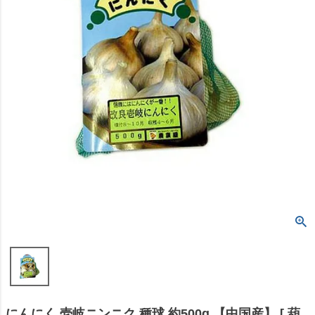
にんにく 壱岐ニンニク 種球 約500g 【中国産】 [ 葫