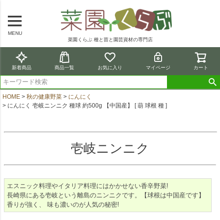
MENU
菜園くらぶ 種と苗と園芸資材の専門店
新着商品
商品一覧
お気に入り
マイページ
カート
HOME
秋の健康野菜
にんにく
にんにく 壱岐ニンニク 種球 約500g 【中国産】 [ 葫 球根 種 ]
壱岐ニンニク
エスニック料理やイタリア料理にはかかせない香辛野菜!
長崎県にある壱岐という離島のニンニクです。【球根は中国産です】
香りが強く、 味も濃いのが人気の秘密!