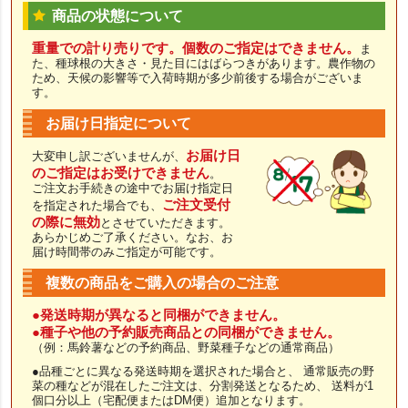
商品の状態について
重量での計り売りです。個数のご指定はできません。
ま
た、種球根の大きさ・見た目にはばらつきがあります。農作物の
ため、天候の影響等で入荷時期が多少前後する場合がございま
す。
お届け日指定について
お届け日
大変申し訳ございませんが、
のご指定はお受けできません
。
ご注文お手続きの途中でお届け指定日
ご注文受付
を指定された場合でも、
の際に無効
とさせていただきます。
あらかじめご了承ください。なお、お
届け時間帯のみご指定が可能です。
複数の商品をご購入の場合のご注意
●発送時期が異なると同梱ができません。
●種子や他の予約販売商品との同梱ができません。
（例：馬鈴薯などの予約商品、野菜種子などの通常商品）
●品種ごとに異なる発送時期を選択された場合と、 通常販売の野
菜の種などが混在したご注文は、分割発送となるため、 送料が1
個口分以上（宅配便またはDM便）追加となります。