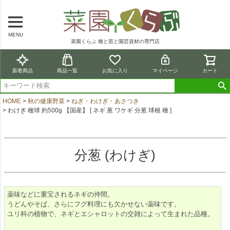
MENU
菜園くらぶ 種と苗と園芸資材の専門店
新着商品
商品一覧
お気に入り
マイページ
カート
HOME
秋の健康野菜
ねぎ・わけぎ・あさつき
わけぎ 種球 約500g 【国産】 [ ネギ 葱 ワケギ 分葱 球根 種 ]
分葱 (わけぎ)
薬味などに重宝されるネギの仲間。
うどんやそば、さらにフグ料理にも欠かせない薬味です。
ユリ科の植物で、ネギとエシャロットの交雑によって生まれた品種。