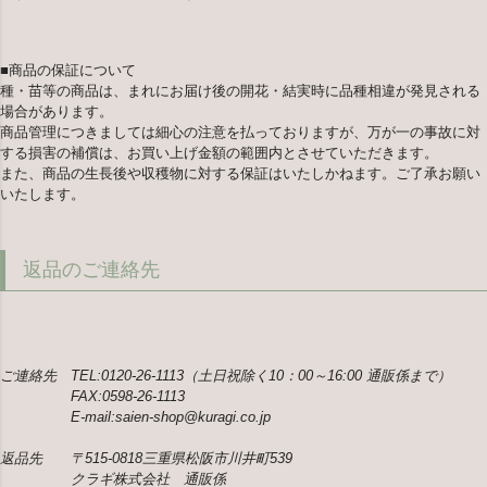
■商品の保証について
種・苗等の商品は、まれにお届け後の開花・結実時に品種相違が発見される
場合があります。
商品管理につきましては細心の注意を払っておりますが、万が一の事故に対
する損害の補償は、お買い上げ金額の範囲内とさせていただきます。
また、商品の生長後や収穫物に対する保証はいたしかねます。ご了承お願い
いたします。
返品のご連絡先
ご連絡先 TEL:0120-26-1113（土日祝除く10：00～16:00 通販係まで）
FAX:0598-26-1113
E-mail:saien-shop@kuragi.co.jp
返品先 〒515-0818三重県松阪市川井町539
クラギ株式会社 通販係