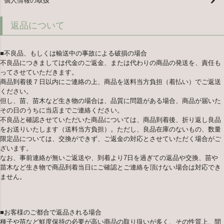
個人情報の取扱
返品について
■不良品、もしくは輸送中の事故による破損の場合
不良品につきましては代金のご返金、または代わりの商品の発送を、責任も
ってさせていただきます。
商品到着後７日以内にご連絡の上、商品を送料当方負担（着払い）でご返送
ください。
但し、苗、苗木など生き物の場合は、品質に問題がある場合、商品が届いた
その日のうちに当店までご連絡ください。
不良品と確認させていただいた商品については、商品到着後、折り返し良品
をお送りいたします（送料当方負担）。ただし、良品在庫のないもの、数量
限定品については、交換ができず、ご返金の対応とさせていただく場合がご
ざいます。
なお、事前連絡が無いご返送や、到着より7日を過ぎての返品や交換、苗や
苗木など生き物で商品到着当日にご確認とご連絡を頂けない場合は対応でき
ません。
■お客様のご都合で返品される場合
種子や苗など鮮度保持の必要が高い商品の取り扱いが多く、その性質上、間