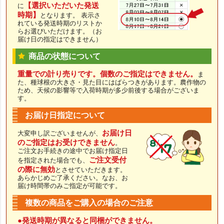
【選択いただいた発送
に
時期】
となります。 表示さ
れている発送時期のリストか
らお選びいただけます。（お
届け日の指定はできません）
商品の状態について
重量での計り売りです。個数のご指定はできません。
ま
た、種球根の大きさ・見た目にはばらつきがあります。農作物の
ため、天候の影響等で入荷時期が多少前後する場合がございま
す。
お届け日指定について
お届け日
大変申し訳ございませんが、
のご指定はお受けできません
。
ご注文お手続きの途中でお届け指定日
ご注文受付
を指定された場合でも、
の際に無効
とさせていただきます。
あらかじめご了承ください。なお、お
届け時間帯のみご指定が可能です。
複数の商品をご購入の場合のご注意
●発送時期が異なると同梱ができません。