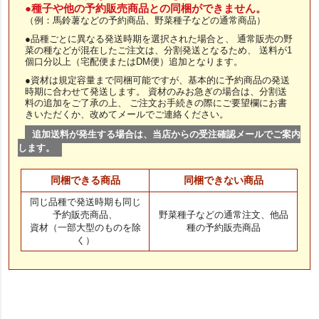
●種子や他の予約販売商品との同梱ができません。
（例：馬鈴薯などの予約商品、野菜種子などの通常商品）
●品種ごとに異なる発送時期を選択された場合と、 通常販売の野
菜の種などが混在したご注文は、分割発送となるため、 送料が1
個口分以上（宅配便またはDM便）追加となります。
●資材は規定容量まで同梱可能ですが、基本的に予約商品の発送
時期に合わせて発送します。 資材のみお急ぎの場合は、分割送
料の追加をご了承の上、 ご注文お手続きの際にご要望欄にお書
きいただくか、改めてメールでご連絡ください。
追加送料が発生する場合は、当店からの受注確認メールでご案内
します。
同梱できる商品
同梱できない商品
同じ品種で発送時期も同じ
予約販売商品、
野菜種子などの通常注文、他品
資材（一部大型のものを除
種の予約販売商品
く）