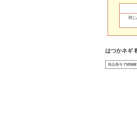
同じ
はつかネギ 種球
商品番号
730588