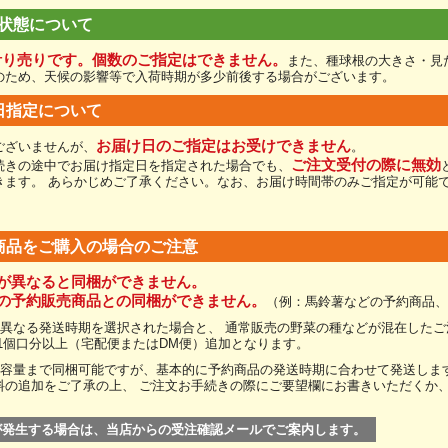
状態について
計り売りです。個数のご指定はできません。
また、種球根の大きさ・見
のため、天候の影響等で入荷時期が多少前後する場合がございます。
日指定について
お届け日のご指定はお受けできません
ございませんが、
。
ご注文受付の際に無効
続きの途中でお届け指定日を指定された場合でも、
きます。 あらかじめご了承ください。なお、お届け時間帯のみご指定が可能
商品をご購入の場合のご注意
が異なると同梱ができません。
他の予約販売商品との同梱ができません。
（例：馬鈴薯などの予約商品、
に異なる発送時期を選択された場合と、 通常販売の野菜の種などが混在した
が1個口分以上（宅配便またはDM便）追加となります。
定容量まで同梱可能ですが、基本的に予約商品の発送時期に合わせて発送しま
料の追加をご了承の上、 ご注文お手続きの際にご要望欄にお書きいただくか
が発生する場合は、当店からの受注確認メールでご案内します。