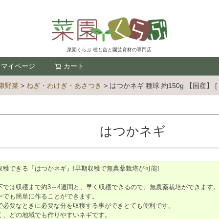
菜園くらぶ 種と苗と園芸資材の専門店
マイページ
カート
検索
康野菜
ねぎ・わけぎ・あさつき
はつかネギ 種球 約150g 【国産】 [ 
はつかネギ
収穫できる『はつかネギ』!早期収穫で無農薬栽培が可能!
下では収穫まで約3～4週間と、早く収穫できるので、無農薬栽培ができます
ーでも簡単に作ることができます。
で必要なときに必要な分を収穫する事ができとても便利です。
く、どの地域でも作りやすいネギです。