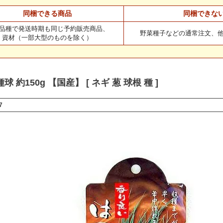
同梱できる商品
同梱できな
品種で発送時期も同じ予約販売商品、
野菜種子などの通常注文、
資材（一部大型のものを除く）
 約150g 【国産】 [ ネギ 葱 球根 種 ]
7