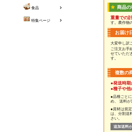
商品の
食品
重量での
特集ページ
す。農作物
お届け
大変申し訳
ご注文お手
せていただ
す。
複数の
●発送時期
●種子や
●品種ごと
め、 送料
●資材は規
は、分割送
さい。
追加送料