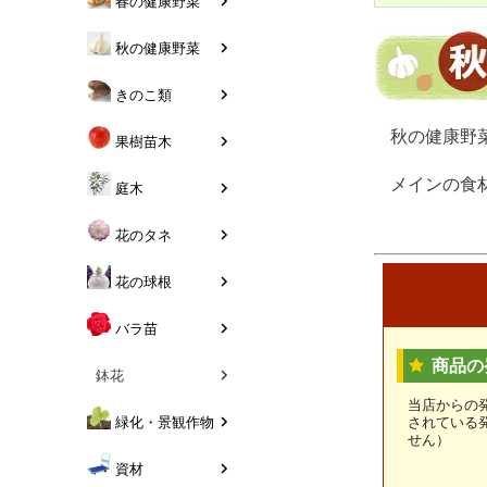
春の健康野菜
秋の健康野菜
きのこ類
秋の健康野
果樹苗木
メインの食
庭木
花のタネ
花の球根
バラ苗
商品の
鉢花
当店からの
されている
緑化・景観作物
せん）
資材