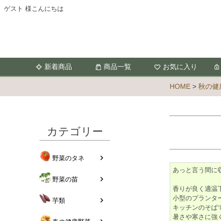
ゲスト 様こんにちは
新着商品
商品一覧
お気に入り
HOME
秋の健
カテゴリー
野菜のタネ
あっと言う間に
野菜の苗
香りが良く適温
小型のプランタ
芋類
キッチンのそば
暑さや寒さに強