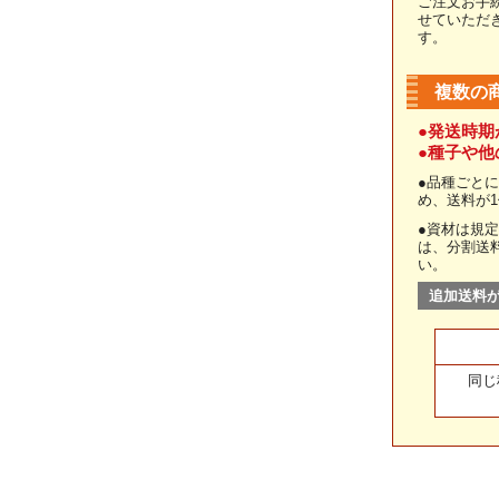
ご注文お手
せていただ
す。
複数の
●発送時期
●種子や
●品種ごと
め、送料が
●資材は規
は、分割送
い。
追加送料
同じ