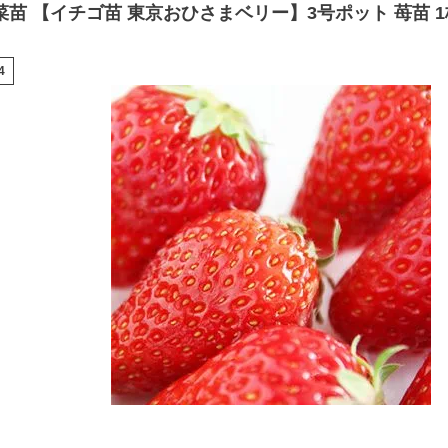
菜苗 【イチゴ苗 東京おひさまベリー】3号ポット 苺苗 1
4