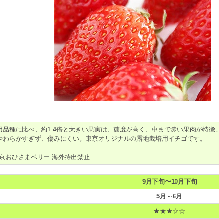
用品種に比べ、約1.4倍と大きい果実は、糖度が高く、中まで赤い果肉が特徴
やわらかすぎず、傷みにくい。東京オリジナルの露地栽培用イチゴです。
東京おひさまベリー 海外持出禁止
9月下旬〜10月下旬
5月～6月
★★★☆☆