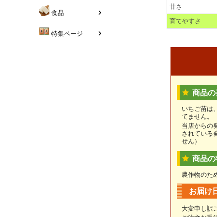
甘さ
食品
育てやすさ
特集ページ
商品の
いちご苗は
てません。
当店からの
されている
せん）
商品の
農作物のた
お届け
大変申し訳