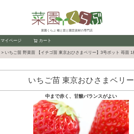
菜園くらぶ 種と苗と園芸資材の専門店
マイページ
カート
検索
いちご苗 野菜苗 【イチゴ苗 東京おひさまベリー】3号ポット 苺苗 
いちご苗 東京おひさまベリー
中まで赤く、甘酸バランスがよい