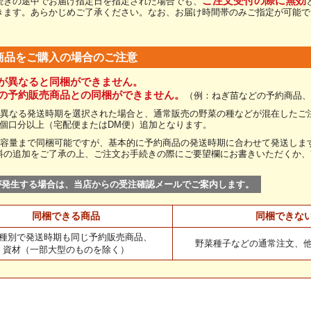
ご注文受付の際に無効
続きの途中でお届け指定日を指定された場合でも、
きます。あらかじめご了承ください。なお、お届け時間帯のみご指定が可能で
商品をご購入の場合のご注意
が異なると同梱ができません。
他の予約販売商品との同梱ができません。
（例：ねぎ苗などの予約商品、
に異なる発送時期を選択された場合と、通常販売の野菜の種などが混在したご
1個口分以上（宅配便またはDM便）追加となります。
定容量まで同梱可能ですが、基本的に予約商品の発送時期に合わせて発送しま
料の追加をご了承の上、ご注文お手続きの際にご要望欄にお書きいただくか、
が発生する場合は、当店からの受注確認メールでご案内します。
同梱できる商品
同梱できな
種別で発送時期も同じ予約販売商品、
野菜種子などの通常注文、
資材（一部大型のものを除く）