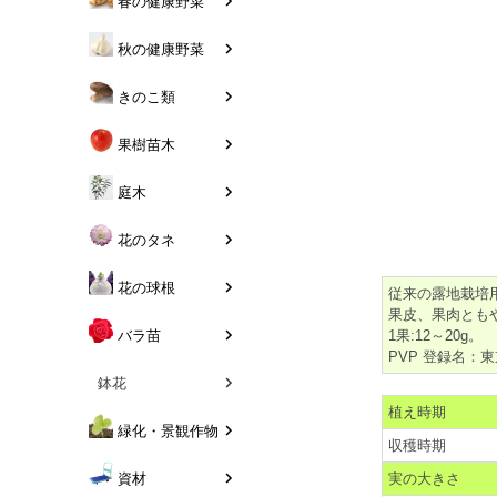
春の健康野菜
秋の健康野菜
きのこ類
果樹苗木
庭木
花のタネ
花の球根
従来の露地栽培
果皮、果肉とも
バラ苗
1果:12～20g。
PVP 登録名：
鉢花
植え時期
緑化・景観作物
収穫時期
資材
実の大きさ