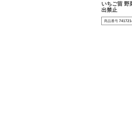
いちご苗 野
出禁止
商品番号
741721