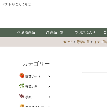
ゲスト 様こんにちは
新着商品
商品一覧
お気に入り
HOME
野菜の苗
イチゴ苗
カテゴリー
野菜のタネ
野菜の苗
芋類