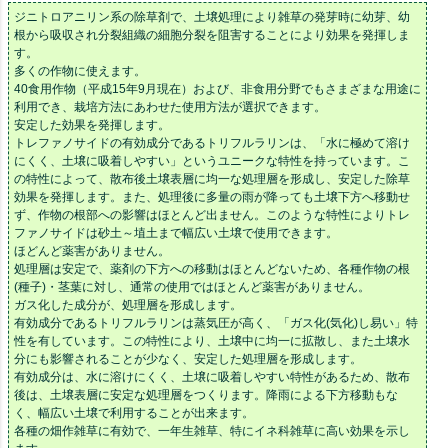
ジニトロアニリン系の除草剤で、土壌処理により雑草の発芽時に幼芽、幼
根から吸収され分裂組織の細胞分裂を阻害することにより効果を発揮しま
す。
多くの作物に使えます。
40食用作物（平成15年9月現在）および、非食用分野でもさまざまな用途に
利用でき、栽培方法にあわせた使用方法が選択できます。
安定した効果を発揮します。
トレファノサイドの有効成分であるトリフルラリンは、「水に極めて溶け
にくく、土壌に吸着しやすい」というユニークな特性を持っています。こ
の特性によって、散布後土壌表層に均一な処理層を形成し、安定した除草
効果を発揮します。また、処理後に多量の雨が降っても土壌下方へ移動せ
ず、作物の根部への影響はほとんど出ません。このような特性によりトレ
ファノサイドは砂土～埴土まで幅広い土壌で使用できます。
ほどんど薬害がありません。
処理層は安定で、薬剤の下方への移動はほとんどないため、各種作物の根
(種子)・茎葉に対し、通常の使用ではほとんど薬害がありません。
ガス化した成分が、処理層を形成します。
有効成分であるトリフルラリンは蒸気圧が高く、「ガス化(気化)し易い」特
性を有しています。この特性により、土壌中に均一に拡散し、また土壌水
分にも影響されることが少なく、安定した処理層を形成します。
有効成分は、水に溶けにくく、土壌に吸着しやすい特性があるため、散布
後は、土壌表層に安定な処理層をつくります。降雨による下方移動もな
く、幅広い土壌で利用することが出来ます。
各種の畑作雑草に有効で、一年生雑草、特にイネ科雑草に高い効果を示し