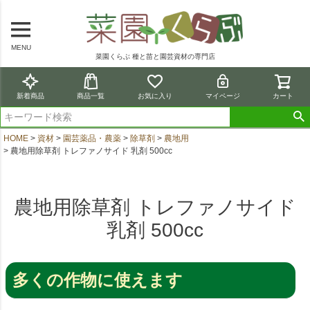
MENU
菜園くらぶ 種と苗と園芸資材の専門店
新着商品
商品一覧
お気に入り
マイページ
カート
HOME
資材
園芸薬品・農薬
除草剤
農地用
農地用除草剤 トレファノサイド 乳剤 500cc
農地用除草剤 トレファノサイド
乳剤 500cc
多くの作物に使えます