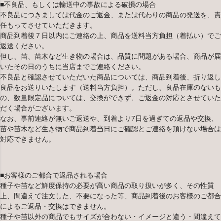
■不良品、もしくは輸送中の事故による破損の場合
不良品につきましては代金のご返金、または代わりの商品の発送を、責
任もってさせていただきます。
商品到着後７日以内にご連絡の上、商品を送料当方負担（着払い）でご
返送ください。
但し、苗、苗木など生き物の場合は、品質に問題がある場合、商品が届
いたその日のうちに当店までご連絡ください。
不良品と確認させていただいた商品については、商品到着後、折り返し
良品をお送りいたします（送料当方負担）。ただし、良品在庫のないも
の、数量限定品については、交換ができず、ご返金の対応とさせていた
だく場合がございます。
なお、事前連絡が無いご返送や、到着より7日を過ぎての返品や交換、
苗や苗木など生き物で商品到着当日にご確認とご連絡を頂けない場合は
対応できません。
■お客様のご都合で返品される場合
種子や苗など鮮度保持の必要が高い商品の取り扱いが多く、その性質
上、間違えて注文した、不要になった等、商品到着後のお客様のご都合
によるご返品・交換はできません。
種子や苗以外の商品でもサイズが合わない・イメージと違う・間違えて