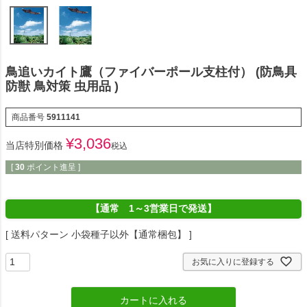
鳥追いカイト鷹（ファイバーポール支柱付） (防鳥具
防獣 鳥対策 虫用品 )
商品番号
5911141
¥
3,036
当店特別価格
税込
[
30
ポイント進呈 ]
【通常 1～3営業日で発送】
送料パターン
小袋種子以外【通常梱包】
お気に入りに登録する
カートに入れる