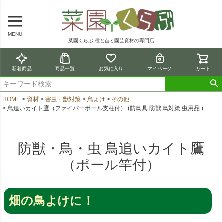
MENU
菜園くらぶ 種と苗と園芸資材の専門店
新着商品
商品一覧
お気に入り
マイページ
カート
HOME
資材
害虫・獣対策
鳥よけ
その他
鳥追いカイト鷹（ファイバーポール支柱付） (防鳥具 防獣 鳥対策 虫用品 )
防獣・鳥・虫 鳥追いカイト鷹
（ポール竿付）
畑の鳥よけに！