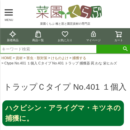
MENU
菜園くらぶ 種と苗と園芸資材の専門店
新着商品
商品一覧
お気に入り
マイページ
カート
HOME
資材
害虫・獣対策
けものよけ
捕獲する
Ctype No.401 １個入 Cタイプ No.401 トラップ 捕獲器 罠 わな 栄ヒルズ
トラップＣタイプ No.401 １個入
ハクビシン・アライグマ・キツネの
捕獲に。