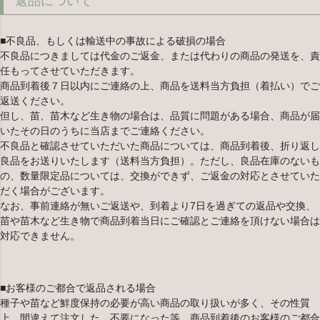
返品について
■不良品、もしくは輸送中の事故による破損の場合
不良品につきましては代金のご返金、または代わりの商品の発送を、責
任もってさせていただきます。
商品到着後７日以内にご連絡の上、商品を送料当方負担（着払い）でご
返送ください。
但し、苗、苗木など生き物の場合は、品質に問題がある場合、商品が届
いたその日のうちに当店までご連絡ください。
不良品と確認させていただいた商品については、商品到着後、折り返し
良品をお送りいたします（送料当方負担）。ただし、良品在庫のないも
の、数量限定品については、交換ができず、ご返金の対応とさせていた
だく場合がございます。
なお、事前連絡が無いご返送や、到着より7日を過ぎての返品や交換、
苗や苗木など生き物で商品到着当日にご確認とご連絡を頂けない場合は
対応できません。
■お客様のご都合で返品される場合
種子や苗など鮮度保持の必要が高い商品の取り扱いが多く、その性質
上、間違えて注文した、不要になった等、商品到着後のお客様のご都合