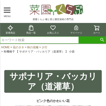
MENU
菜園くらぶ 種と苗と園芸資材の専門店
新着商品
商品一覧
お気に入り
マイページ
カート
HOME
花のタネ
秋の花種
さ行
有機種子 【 サポナリア・バッカリア（道灌草） 】 小袋
サポナリア・バッカリ
ア（道灌草）
ピンク色のかわいい花