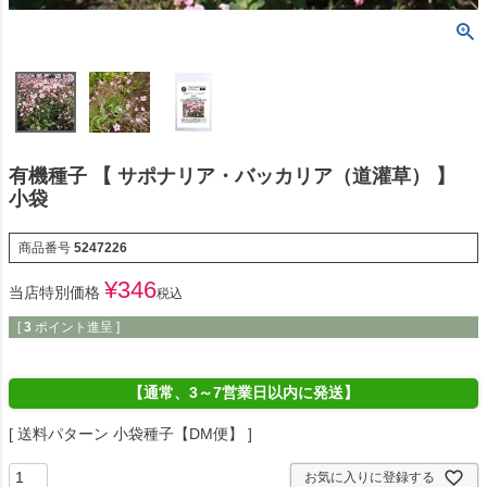
有機種子 【 サポナリア・バッカリア（道灌草） 】
小袋
商品番号
5247226
¥
346
当店特別価格
税込
[
3
ポイント進呈 ]
【通常、3～7営業日以内に発送】
送料パターン
小袋種子【DM便】
お気に入りに登録する