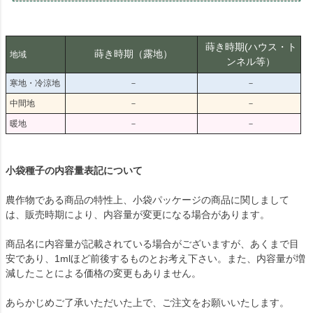
蒔き時期(ハウス・ト
蒔き時期（露地）
地域
ンネル等）
寒地・冷涼地
－
－
中間地
－
－
暖地
－
－
小袋種子の内容量表記について
農作物である商品の特性上、小袋パッケージの商品に関しまして
は、販売時期により、内容量が変更になる場合があります。
商品名に内容量が記載されている場合がございますが、あくまで目
安であり、1mlほど前後するものとお考え下さい。また、内容量が増
減したことによる価格の変更もありません。
あらかじめご了承いただいた上で、ご注文をお願いいたします。