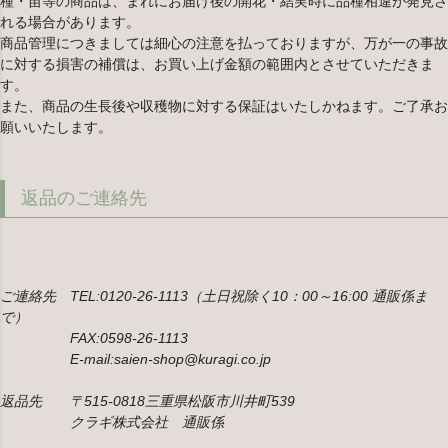
種・苗等の商品は、まれにお届け後の開花・結実時に品種相違が発見さ
れる場合があります。
商品管理につきましては細心の注意を払っておりますが、万が一の事故
に対する損害の補償は、お買い上げ金額の範囲内とさせていただきま
す。
また、商品の生長後や収穫物に対する保証はいたしかねます。ご了承お
願いいたします。
返品のご連絡先
ご連絡先 TEL:0120-26-1113（土日祝除く10：00～16:00 通販係ま
で）
FAX:0598-26-1113
E-mail:saien-shop@kuragi.co.jp
返品先 〒515-0818三重県松阪市川井町539
クラギ株式会社 通販係