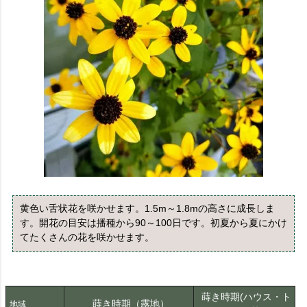
黄色い舌状花を咲かせます。1.5m～1.8mの高さに成長しま
す。開花の目安は播種から90～100日です。初夏から夏にかけ
てたくさんの花を咲かせます。
蒔き時期(ハウス・ト
蒔き時期（露地）
地域