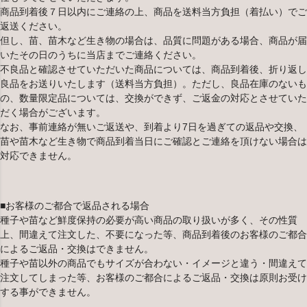
商品到着後７日以内にご連絡の上、商品を送料当方負担（着払い）でご
返送ください。
但し、苗、苗木など生き物の場合は、品質に問題がある場合、商品が届
いたその日のうちに当店までご連絡ください。
不良品と確認させていただいた商品については、商品到着後、折り返し
良品をお送りいたします（送料当方負担）。ただし、良品在庫のないも
の、数量限定品については、交換ができず、ご返金の対応とさせていた
だく場合がございます。
なお、事前連絡が無いご返送や、到着より7日を過ぎての返品や交換、
苗や苗木など生き物で商品到着当日にご確認とご連絡を頂けない場合は
対応できません。
■お客様のご都合で返品される場合
種子や苗など鮮度保持の必要が高い商品の取り扱いが多く、その性質
上、間違えて注文した、不要になった等、商品到着後のお客様のご都合
によるご返品・交換はできません。
種子や苗以外の商品でもサイズが合わない・イメージと違う・間違えて
注文してしまった等、お客様のご都合によるご返品・交換は原則お受け
する事ができません。