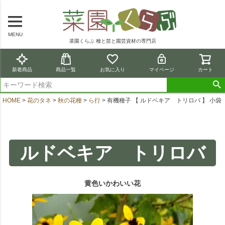
MENU
菜園くらぶ 種と苗と園芸資材の専門店
新着商品
商品一覧
お気に入り
マイページ
カート
HOME
花のタネ
秋の花種
ら行
有機種子 【 ルドベキア トリロバ 】 小袋
ルドベキア トリロバ
黄色いかわいい花