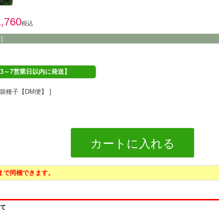
1,760
税込
]
3～7営業日以内に発送】
袋種子【DM便】
カートに入れる
袋まで同梱できます。
て