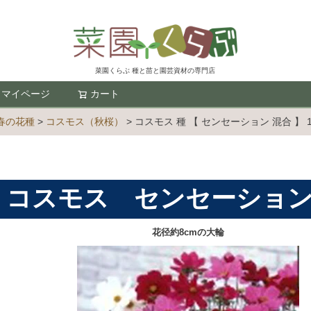
菜園くらぶ 種と苗と園芸資材の専門店
マイページ
カート
検索
春の花種
コスモス（秋桜）
コスモス 種 【 センセーション 混合 】 1
コスモス センセーション
花径約8cmの大輪