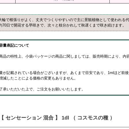
の大輪で根張りがよく、丈夫でつくりやすいので主に景観植物として使われる
約70日で開花する早咲きで、次々と枝分かれして秋遅くまで咲き続けます。
容量表記について
商品の特性上、小袋パッケージの商品に関しましては、販売時期により、内
量が記載されている場合がございますが、あくまで目安であり、1mlほど前
増減したことによる価格の変更もありません。
了承いただいた上で、ご注文をお願いいたします。
【 センセーション 混合 】 1dl （ コスモスの種 ）