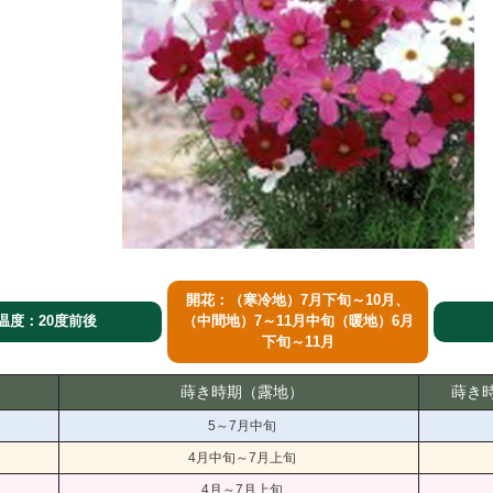
開花：（寒冷地）7月下旬～10月、
温度：20度前後
（中間地）7～11月中旬（暖地）6月
下旬～11月
蒔き時期（露地）
蒔き
5～7月中旬
4月中旬～7月上旬
4月～7月上旬