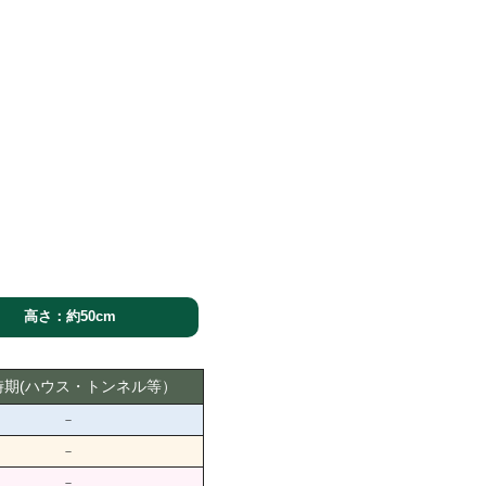
高さ：約50cm
時期(ハウス・トンネル等）
－
－
－