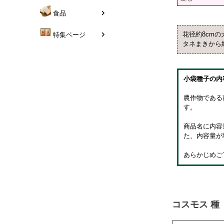
食品
花径約8cm
特集ページ
タネまきから
小袋種子の内
農作物である
す。
商品名に内容
た、内容量が
あらかじめご
コスモス 種 