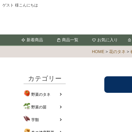
ゲスト 様こんにちは
新着商品
商品一覧
お気に入り
HOME
花のタネ
カテゴリー
野菜のタネ
野菜の苗
芋類