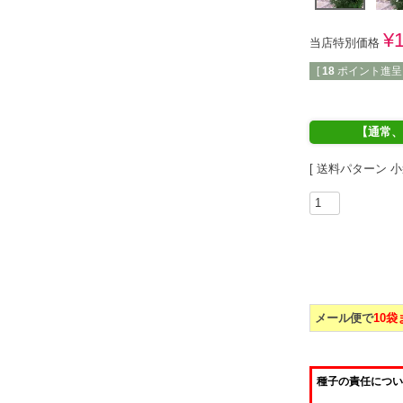
¥
当店特別価格
[
18
ポイント進呈 
【通常、
送料パターン
小
メール便で
10
種子の責任につい