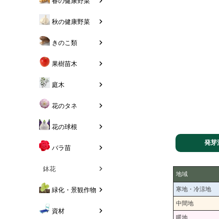
春の健康野菜
秋の健康野菜
きのこ類
果樹苗木
庭木
花のタネ
花の球根
発芽
バラ苗
鉢花
地域
寒地・冷涼地
緑化・景観作物
中間地
資材
暖地