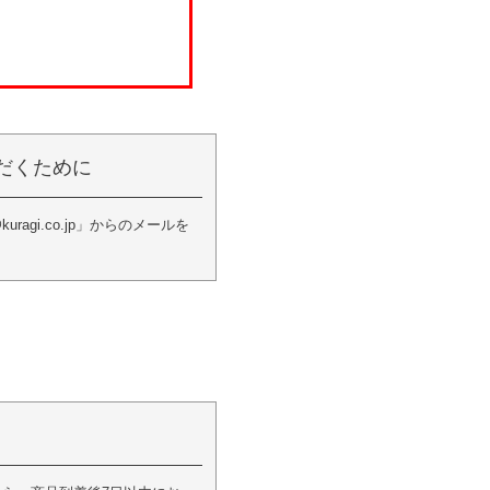
だくために
i.co.jp」からのメールを