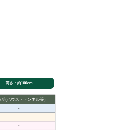
高さ：約100cm
時期(ハウス・トンネル等）
－
－
－