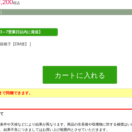
2,200
税込
]
3～7営業日以内に発送】
袋種子【DM便】
カートに入れる
袋まで同梱できます。
て
条件や天候などにより結果が異なります。商品の生長後や収穫物に対する補償はい
、結果不良につきましてはお買い上げ範囲内とさせていただきます。