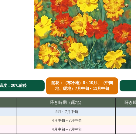
開花：（寒冷地）8～10月、（中間
温度：20℃前後
地、暖地）7月中旬～11月中旬
蒔き時期（露地）
蒔き
5月～7月中旬
4月中旬～7月中旬
4月中旬～7月中旬