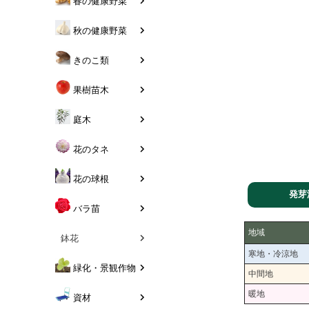
春の健康野菜
秋の健康野菜
きのこ類
果樹苗木
庭木
花のタネ
花の球根
発芽
バラ苗
地域
鉢花
寒地・冷涼地
緑化・景観作物
中間地
暖地
資材