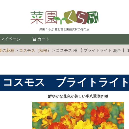
菜園くらぶ 種と苗と園芸資材の専門店
マイページ
カート
検索
春の花種
コスモス（秋桜）
コスモス 種 【 ブライトライト 混合 】 1
コスモス ブライトライト
鮮やかな花色が美しい半八重咲き種