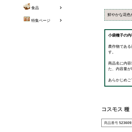
食品
鮮やかな花色
特集ページ
小袋種子の内
農作物である
す。
商品名に内容
た、内容量が
あらかじめご
コスモス 種 
商品番号
523609