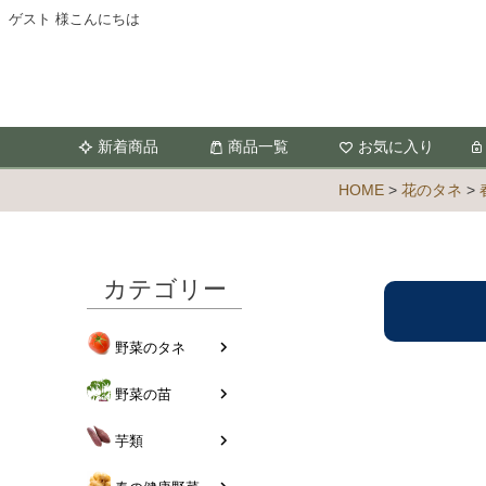
ゲスト 様こんにちは
新着商品
商品一覧
お気に入り
HOME
花のタネ
カテゴリー
野菜のタネ
野菜の苗
芋類