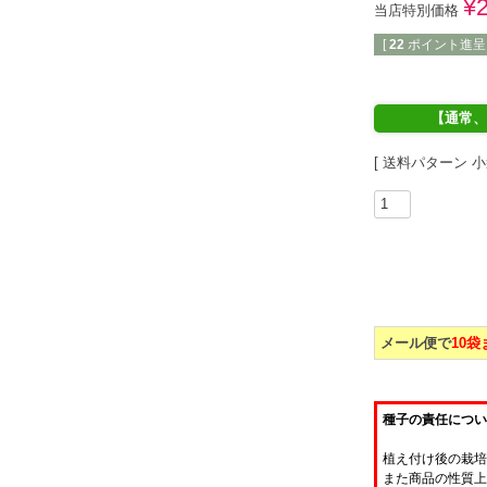
¥
当店特別価格
[
22
ポイント進呈 
【通常、
送料パターン
小
メール便で
10
種子の責任につい
植え付け後の栽培
また商品の性質上