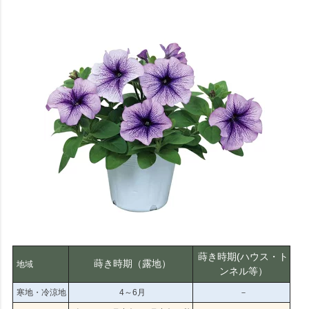
蒔き時期(ハウス・ト
蒔き時期（露地）
地域
ンネル等）
寒地・冷涼地
4～6月
－