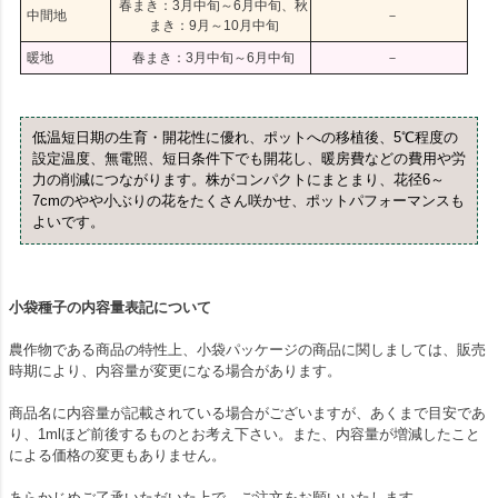
春まき：3月中旬～6月中旬、秋
中間地
－
まき：9月～10月中旬
暖地
春まき：3月中旬～6月中旬
－
低温短日期の生育・開花性に優れ、ポットへの移植後、5℃程度の
設定温度、無電照、短日条件下でも開花し、暖房費などの費用や労
力の削減につながります。株がコンパクトにまとまり、花径6～
7cmのやや小ぶりの花をたくさん咲かせ、ポットパフォーマンスも
よいです。
小袋種子の内容量表記について
農作物である商品の特性上、小袋パッケージの商品に関しましては、販売
時期により、内容量が変更になる場合があります。
商品名に内容量が記載されている場合がございますが、あくまで目安であ
り、1mlほど前後するものとお考え下さい。また、内容量が増減したこと
による価格の変更もありません。
あらかじめご了承いただいた上で、ご注文をお願いいたします。