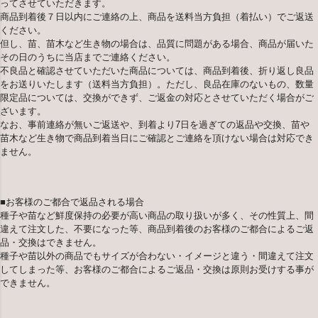
ってさせていただきます。
商品到着後７日以内にご連絡の上、商品を送料当方負担（着払い）でご返送
ください。
但し、苗、苗木など生き物の場合は、品質に問題がある場合、商品が届いた
その日のうちに当店までご連絡ください。
不良品と確認させていただいた商品については、商品到着後、折り返し良品
をお送りいたします（送料当方負担）。ただし、良品在庫のないもの、数量
限定品については、交換ができず、ご返金の対応とさせていただく場合がご
ざいます。
なお、事前連絡が無いご返送や、到着より7日を過ぎての返品や交換、苗や
苗木など生き物で商品到着当日にご確認とご連絡を頂けない場合は対応でき
ません。
■お客様のご都合で返品される場合
種子や苗など鮮度保持の必要が高い商品の取り扱いが多く、その性質上、間
違えて注文した、不要になった等、商品到着後のお客様のご都合によるご返
品・交換はできません。
種子や苗以外の商品でもサイズが合わない・イメージと違う・間違えて注文
してしまった等、お客様のご都合によるご返品・交換は原則お受けする事が
できません。