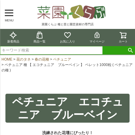
MENU
菜園くらぶ 種と苗と園芸資材の専門店
新着商品
商品一覧
お気に入り
マイページ
カート
HOME
花のタネ
春の花種
ペチュニア
ペチュニア 種 【 エコチュニア ブルーベイン 】 ペレット1000粒 ( ペチュニア
の種 )
ペチュニア エコチュ
ニア ブルーベイン
洗練された花壇にぴったり！