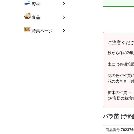
資材
食品
特集ページ
ご注意くだ
秋から冬の2
土には有機堆
花の色や性質
花の大きさ・
苗木の性質上
(お客様の栽培
バラ苗 (予
商品番号
762376