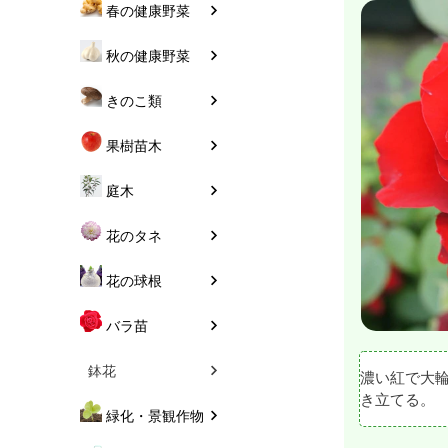
春の健康野菜
秋の健康野菜
きのこ類
果樹苗木
庭木
花のタネ
花の球根
バラ苗
鉢花
濃い紅で大
き立てる。
緑化・景観作物