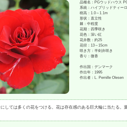
品種名：PGウッドハウス PG W
系統：ハイブリッドティー
樹高：1.0～1.1m
形状：直立性
棘：中程度
花期：四季咲き
花色：深い紅
花弁数：約25
花径：13～15cm
咲き方：半剣弁咲き
香り：微香
作出国：デンマーク
作出年：1995
作出者：L. Pernille Olesen
輪にしては多くの花をつける。花は存在感のある巨大輪に当たる。