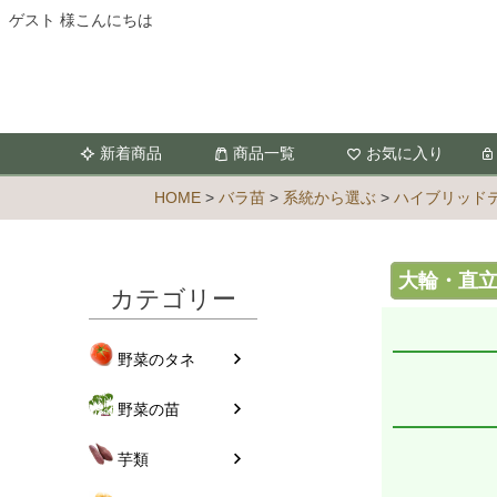
ゲスト 様こんにちは
新着商品
商品一覧
お気に入り
HOME
バラ苗
系統から選ぶ
ハイブリッドテ
大輪・直立 Hy
カテゴリー
野菜のタネ
野菜の苗
芋類