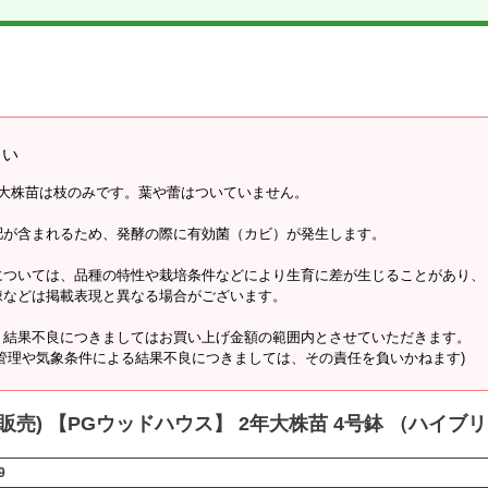
さい
年大株苗は枝のみです。葉や蕾はついていません。
肥が含まれるため、発酵の際に有効菌（カビ）が発生します。
については、品種の特性や栽培条件などにより生育に差が生じることがあり、
棘などは掲載表現と異なる場合がございます。
、結果不良につきましてはお買い上げ金額の範囲内とさせていただきます。
管理や気象条件による結果不良につきましては、その責任を負いかねます)
約販売) 【PGウッドハウス】 2年大株苗 4号鉢 （ハイ
9