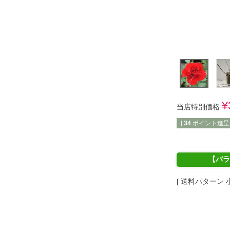
¥
当店特別価格
[
34
ポイント進呈 
【バラ
送料パターン