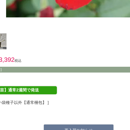
3,392
税込
]
苗】通常2週間で発送
小袋種子以外【通常梱包】