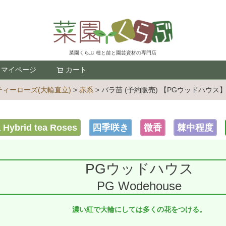
菜園くらぶ 種と苗と園芸資材の専門店
マイページ
カート
検索
ィーローズ(大輪直立)
赤系
バラ苗 (予約販売) 【PGウッドハウス
brid tea Roses
四季咲き
微香
棘中程度
PGウッドハウス
PG Wodehouse
濃い紅で大輪にしては多くの花をつける。