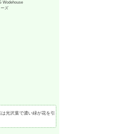
odehouse
ローズ
葉は光沢葉で濃い緑が花を引