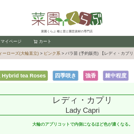
菜園くらぶ 種と苗と園芸資材の専門店
マイページ
カート
検索
ーローズ(大輪直立)
ピンク系
バラ苗 (予約販売) 【レディ・カプ
brid tea Roses
四季咲き
強香
棘中程度
レディ・カプリ
Lady Capri
大輪のアプリコットで内側になるほど色が濃くなる。