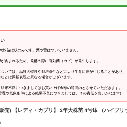
さい
年大株苗は枝のみです。葉や蕾はついていません。
肥が含まれるため、発酵の際に有効菌（カビ）が発生します。
については、品種の特性や栽培条件などにより生育に差が生じることがあり、
棘などは掲載表現と異なる場合がございます。
、結果不良につきましてはお買い上げ金額の範囲内とさせていただきます。
管理や気象条件による結果不良につきましては、その責任を負いかねます)
約販売) 【レディ・カプリ】 2年大株苗 4号鉢 （ハイブ
7