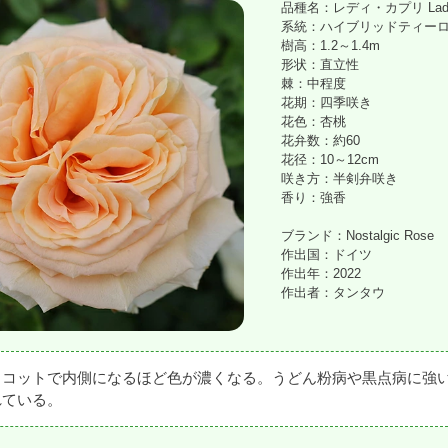
品種名：レディ・カプリ Lady 
系統：ハイブリッドティー
樹高：1.2～1.4m
形状：直立性
棘：中程度
花期：四季咲き
花色：杏桃
花弁数：約60
花径：10～12cm
咲き方：半剣弁咲き
香り：強香
ブランド：Nostalgic Rose
作出国：ドイツ
作出年：2022
作出者：タンタウ
リコットで内側になるほど色が濃くなる。うどん粉病や黒点病に強
れている。