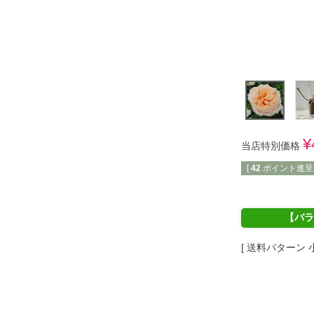
¥
当店特別価格
[
42
ポイント進呈 
【バラ
送料パターン