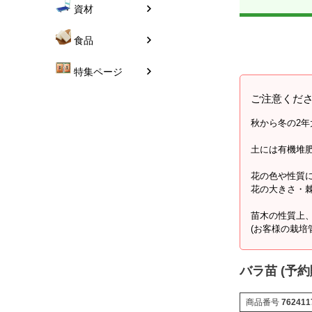
資材
食品
特集ページ
ご注意くだ
秋から冬の2
土には有機堆
花の色や性質
花の大きさ・
苗木の性質上
(お客様の栽培
バラ苗 (予
商品番号
762411