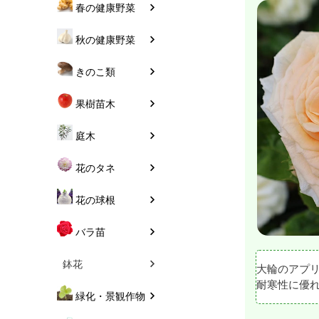
春の健康野菜
秋の健康野菜
きのこ類
果樹苗木
庭木
花のタネ
花の球根
バラ苗
鉢花
大輪のアプ
耐寒性に優
緑化・景観作物