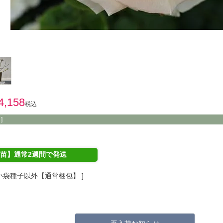
4,158
税込
]
苗】通常2週間で発送
小袋種子以外【通常梱包】