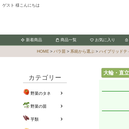
ゲスト 様こんにちは
新着商品
商品一覧
お気に入り
HOME
バラ苗
系統から選ぶ
ハイブリッドティ
大輪・直立 Hy
カテゴリー
野菜のタネ
野菜の苗
芋類