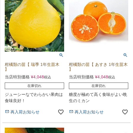
柑橘類の苗【 瑞季 1年生苗木
柑橘類の苗【 あすき 1年生苗木
】
】
当店特別価格
¥
4,048
当店特別価格
¥
4,048
税込
税込
在庫切れ
在庫切れ
ジューシーなでわらかい果肉は
糖度が極めて高く食味がよい晩
食味良好！
生のミカン
再入荷お知らせ
再入荷お知らせ