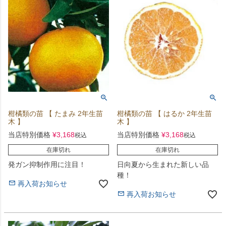
柑橘類の苗 【 たまみ 2年生苗
柑橘類の苗 【 はるか 2年生苗
木 】
木 】
当店特別価格
¥
3,168
当店特別価格
¥
3,168
税込
税込
在庫切れ
在庫切れ
発ガン抑制作用に注目！
日向夏から生まれた新しい品
種！
再入荷お知らせ
再入荷お知らせ