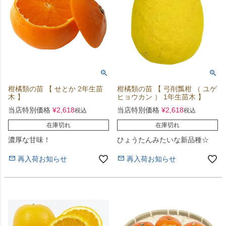
柑橘類の苗 【 せとか 2年生苗
柑橘類の苗 【 弓削瓢柑 （ ユゲ
木 】
ヒョウカン ） 1年生苗木 】
当店特別価格
¥
2,618
当店特別価格
¥
2,618
税込
税込
在庫切れ
在庫切れ
濃厚な甘味！
ひょうたんみたいな新品種☆
再入荷お知らせ
再入荷お知らせ