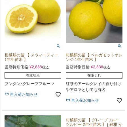
柑橘類の苗 【 スウィーティー
柑橘類の苗【 ベルガモットオレ
1年生苗木 】
ンジ 1年生苗木 】
当店特別価格
¥
2,838
当店特別価格
¥
2,838
税込
税込
在庫切れ
在庫切れ
ブンタン×グレープフルーツ
紅茶のアールグレイの香り付け
やアロマとしても有名
再入荷お知らせ
再入荷お知らせ
柑橘類の苗 【 グレープフルー
ツルビー 2年生苗木 】 [ 雑柑 か