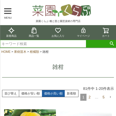
MENU
菜園くらぶ 種と苗と園芸資材の専門店
新着商品
商品一覧
お気に入り
マイページ
カート
HOME
果樹苗木
柑橘類
雑柑
雑柑
81
件中
1
-
20
件表示
並び替え
価格が安い順
価格が高い順
新着順
1
2
…
5