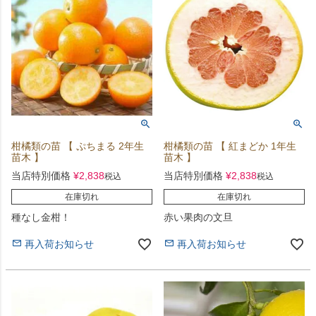
柑橘類の苗 【 ぷちまる 2年生
柑橘類の苗 【 紅まどか 1年生
苗木 】
苗木 】
当店特別価格
¥
2,838
当店特別価格
¥
2,838
税込
税込
在庫切れ
在庫切れ
種なし金柑！
赤い果肉の文旦
再入荷お知らせ
再入荷お知らせ