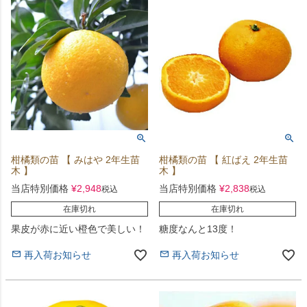
柑橘類の苗 【 みはや 2年生苗
柑橘類の苗 【 紅ばえ 2年生苗
木 】
木 】
当店特別価格
¥
2,948
当店特別価格
¥
2,838
税込
税込
在庫切れ
在庫切れ
果皮が赤に近い橙色で美しい！
糖度なんと13度！
再入荷お知らせ
再入荷お知らせ