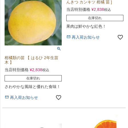
んきつ カンキツ 柑橘 苗 ]
当店特別価格
¥
2,838
税込
在庫切れ
果肉は鮮やかな紅色！
再入荷お知らせ
柑橘類の苗 【 はるひ 2年生苗
木 】
当店特別価格
¥
2,838
税込
在庫切れ
さわやかな風味と優れた食味！
再入荷お知らせ