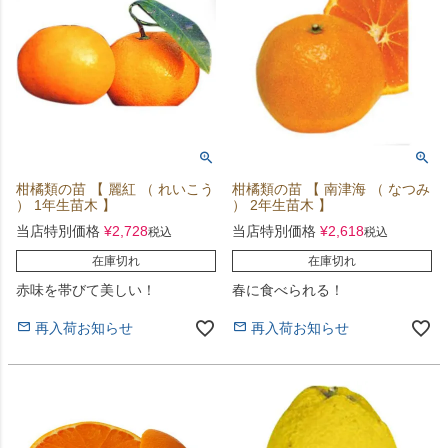
柑橘類の苗 【 麗紅 （ れいこう
柑橘類の苗 【 南津海 （ なつみ
） 1年生苗木 】
） 2年生苗木 】
当店特別価格
¥
2,728
当店特別価格
¥
2,618
税込
税込
在庫切れ
在庫切れ
赤味を帯びて美しい！
春に食べられる！
再入荷お知らせ
再入荷お知らせ