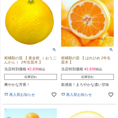
柑橘類の苗 【 黄金柑 （ おうご
柑橘類の苗 【 はれひめ 2年生
んかん ） 2年生苗木 】
苗木 】
当店特別価格
¥
2,838
当店特別価格
¥
2,838
税込
税込
在庫切れ
在庫切れ
爽やかな芳香！
新感覚！まろやかな濃い甘味
再入荷お知らせ
再入荷お知らせ