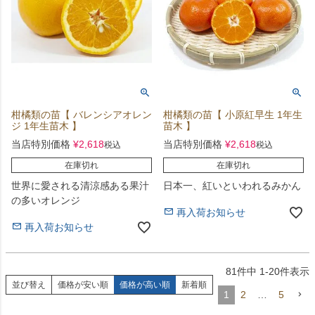
柑橘類の苗【 バレンシアオレン
柑橘類の苗【 小原紅早生 1年生
ジ 1年生苗木 】
苗木 】
当店特別価格
¥
2,618
当店特別価格
¥
2,618
税込
税込
在庫切れ
在庫切れ
世界に愛される清涼感ある果汁
日本一、紅いといわれるみかん
の多いオレンジ
再入荷お知らせ
再入荷お知らせ
81
件中
1
-
20
件表示
並び替え
価格が安い順
価格が高い順
新着順
1
2
…
5