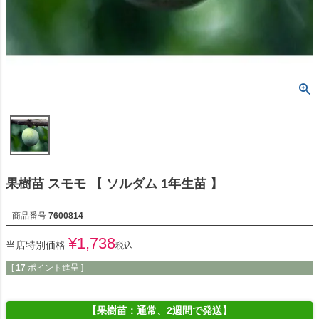
果樹苗 スモモ 【 ソルダム 1年生苗 】
商品番号
7600814
¥
1,738
当店特別価格
税込
[
17
ポイント進呈 ]
【果樹苗：通常、2週間で発送】