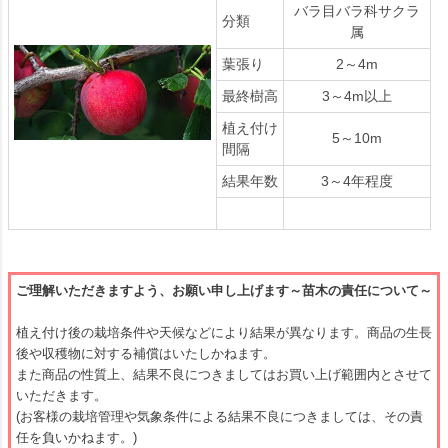
バラ目バラ科サクラ
分類
属
葉張り
2～4m
最終樹高
3～4m以上
植え付け
5～10m
間隔
結果年数
3～4年程度
ご理解いただきますよう、お願い申し上げます～苗木の責任について～
植え付け後の栽培条件や天候などにより結果が異なります。商品の生長
後や収穫物に対する補償はいたしかねます。
また商品の性質上、結果不良につきましてはお買い上げ範囲内とさせて
いただきます。
(お客様の栽培管理や気象条件による結果不良につきましては、その責
任を負いかねます。)