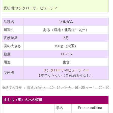
受粉樹:サンタローザ、ビューティ
品種名
ソルダム
耐寒性
ある（適地：北海道～九州）
収穫時期
7月
実の大きさ
150ｇ（大玉）
糖度
11～15
用途
生食
サンタローザ
や
ビューティー
受粉樹
1本でならない（自家結実性なし）
※糖度の目安 ： 普通のみかん…10～14 バナナ…16～20 ケーキ…20～30
すもも（李）の木の特徴
学名
Prunus salicina