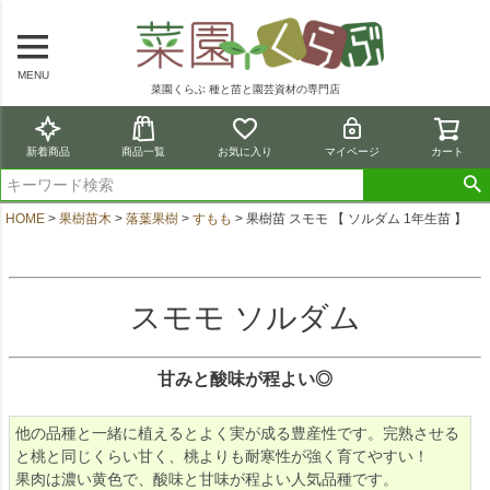
MENU
菜園くらぶ 種と苗と園芸資材の専門店
新着商品
商品一覧
お気に入り
マイページ
カート
HOME
果樹苗木
落葉果樹
すもも
果樹苗 スモモ 【 ソルダム 1年生苗 】
スモモ ソルダム
甘みと酸味が程よい◎
他の品種と一緒に植えるとよく実が成る豊産性です。完熟させる
と桃と同じくらい甘く、桃よりも耐寒性が強く育てやすい！
果肉は濃い黄色で、酸味と甘味が程よい人気品種です。