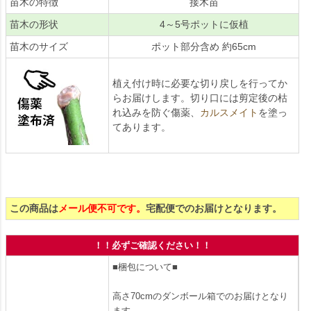
苗木の特徴
接木苗
苗木の形状
4～5号ポットに仮植
苗木のサイズ
ポット部分含め 約65cm
植え付け時に必要な切り戻しを行ってか
らお届けします。切り口には剪定後の枯
れ込みを防ぐ傷薬、
カルスメイト
を塗っ
てあります。
この商品は
メール便不可です。
宅配便でのお届けとなります。
！！必ずご確認ください！！
■梱包について■
高さ70cmのダンボール箱でのお届けとなり
ます。