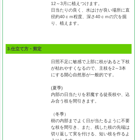
12～3月に植えつけます。
日当たりの良く、水はけが良い場所に直
径約40ｃｍ程度、深さ40ｃｍの穴を掘
り、植えます。
3.仕立て方・剪定
日照不足に敏感で上部に枝があると下枝
が枯れやすくなるので、主枝を2～3本
にする開心自然形が一般的です。
(夏季)
内部の日当たりを邪魔する徒長枝や、込
み合う枝を間引きます。
（冬季）
樹の内部までよく日が当たるように不要
な枝を間引き、また、残した枝の先端は
切り返して実を付ける、短い枝を作るよ