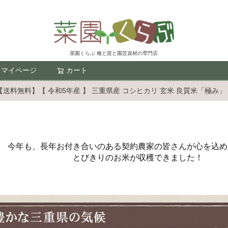
菜園くらぶ 種と苗と園芸資材の専門店
マイページ
カート
検索
【送料無料】【 令和5年産 】 三重県産 コシヒカリ 玄米 良質米「極み」 3
今年も、長年お付き合いのある契約農家の皆さんが心を込め
とびきりのお米が収穫できました！