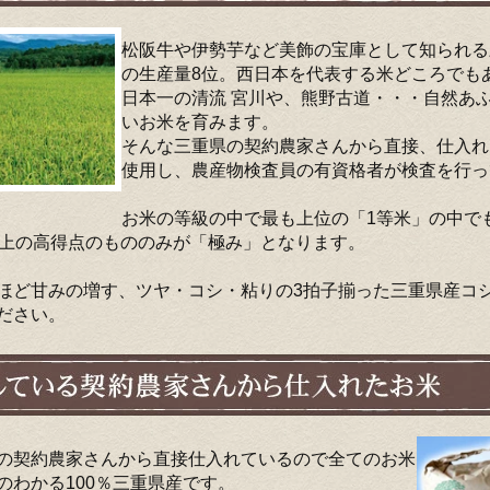
松阪牛や伊勢芋など美飾の宝庫として知られる
の生産量8位。西日本を代表する米どころでも
日本一の清流 宮川や、熊野古道・・・自然あ
いお米を育みます。
そんな三重県の契約農家さんから直接、仕入れ
使用し、農産物検査員の有資格者が検査を行っ
お米の等級の中で最も上位の「1等米」の中で
以上の高得点のもののみが「極み」となります。
ほど甘みの増す、ツヤ・コシ・粘りの3拍子揃った三重県産コシ
ださい。
の契約農家さんから直接仕入れているので全てのお米
のわかる100％三重県産です。