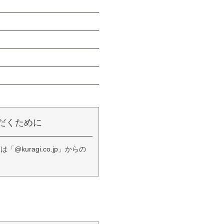
だくために
ragi.co.jp」からの