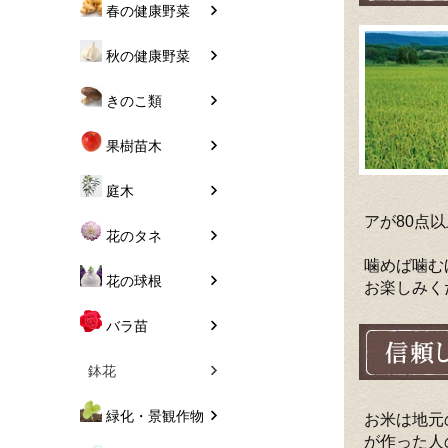
春の健康野菜
秋の健康野菜
きのこ類
果樹苗木
庭木
アが80点
花のタネ
噛めば噛む
花の球根
お楽しみく
バラ苗
鉢花
緑化・景観作物
お米は地元
が作った人