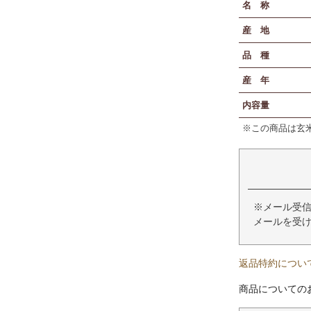
名 称
産 地
品 種
産 年
内容量
※この商品は玄
※メール受信
メールを受
返品特約につい
商品についての