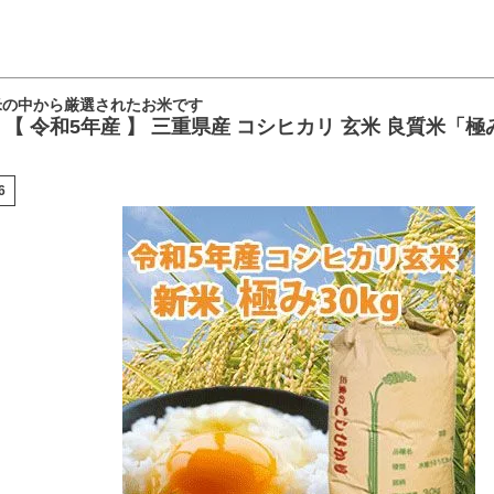
米の中から厳選されたお米です
 令和5年産 】 三重県産 コシヒカリ 玄米 良質米「極み」
6