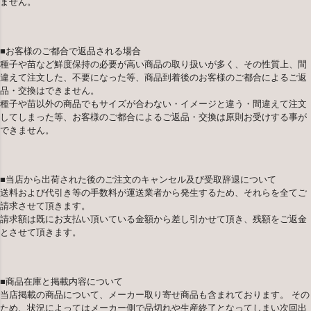
ません。
■お客様のご都合で返品される場合
種子や苗など鮮度保持の必要が高い商品の取り扱いが多く、その性質上、間
違えて注文した、不要になった等、商品到着後のお客様のご都合によるご返
品・交換はできません。
種子や苗以外の商品でもサイズが合わない・イメージと違う・間違えて注文
してしまった等、お客様のご都合によるご返品・交換は原則お受けする事が
できません。
■当店から出荷された後のご注文のキャンセル及び受取辞退について
送料および代引き等の手数料が運送業者から発生するため、それらを全てご
請求させて頂きます。
請求額は既にお支払い頂いている金額から差し引かせて頂き、残額をご返金
とさせて頂きます。
■商品在庫と掲載内容について
当店掲載の商品について、メーカー取り寄せ商品も含まれております。 その
ため、状況によってはメーカー側で品切れや生産終了となってしまい次回出