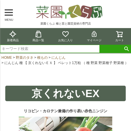
MENU
菜園くらぶ 種と苗と園芸資材の専門店
新着商品
商品一覧
お気に入り
マイページ
カート
HOME
野菜のタネ
根もの
にんじん
にんじん 種 【 京くれないＥＸ 】 ペレット1万粒 （ 種 野菜 野菜種子 野菜種 ）
京くれないEX
リコピン・カロテン兼備の作り易い赤色ニンジン