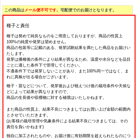
この商品は
メール便不可です。
宅配便でのお届けとなります。
種子と責任
種子は努めて純良なものをご用意しておりますが、商品の性質上
100%の純度や発芽は望めません。
商品の包装等に記載のある、発芽試験結果を満たした商品をお届けい
たします。
発芽は播種後の条件により結果が異なるため、温度や水分などを品目
ごとに適した条件下で管理してください。
不適条件下では発芽しないことがあり、また100%同一ではなく、ま
れに異株が出る場合がございます。
種子・苗などについて、発芽後および植えつけ後の栽培条件や天候な
どによって結果が異なりますので、
商品の生長後や収穫物に対する補償はいたしかねます。
また商品の性質上、結果不良につきましてはお買い上げ金額の範囲内
とさせていただきます。
(お客様の栽培管理や気象条件による結果不良につきましては、その
責任を負いかねます)
独自に加工されたものや、お届け後に有効期限を超えられたものにつ