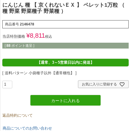
にんじん 種 【 京くれないＥＸ 】 ペレット1万粒 （
種 野菜 野菜種子 野菜種 ）
商品番号
2146478
¥
8,811
当店特別価格
税込
[
88
ポイント進呈 ]
【通常、3～5営業日以内に発送】
送料パターン
小袋種子以外【通常梱包】
お気に入りに登録する
カートに入れる
返品特約について
商品についてのお問い合わせ