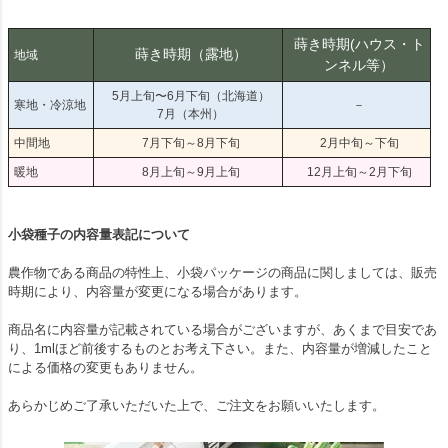
蒔き時期(ハウス・ト
蒔き時期（露地）
地域
ンネル等）
5月上旬〜6月下旬（北海道）
寒地・冷涼地
－
7月（本州）
中間地
7月下旬～8月下旬
2月中旬～下旬
暖地
8月上旬～9月上旬
12月上旬～2月下旬
小袋種子の内容量表記について
農作物である商品の特性上、小袋パッケージの商品に関しましては、販売
時期により、内容量が変更になる場合があります。
商品名に内容量が記載されている場合がございますが、あくまで目安であ
り、1mlほど前後するものとお考え下さい。また、内容量が増減したこと
による価格の変更もありません。
あらかじめご了承いただいた上で、ご注文をお願いいたします。